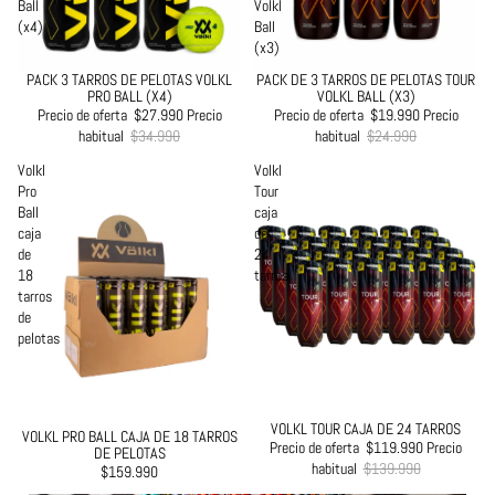
Ball
Volkl
(x4)
Ball
(x3)
PACK 3 TARROS DE PELOTAS VOLKL
PACK DE 3 TARROS DE PELOTAS TOUR
Oferta
Oferta
PRO BALL (X4)
VOLKL BALL (X3)
Precio de oferta
$27.990
Precio
Precio de oferta
$19.990
Precio
habitual
$34.990
habitual
$24.990
Volkl
Volkl
Pro
Tour
Ball
caja
caja
de
de
24
18
tarros
tarros
de
pelotas
VOLKL TOUR CAJA DE 24 TARROS
Oferta
VOLKL PRO BALL CAJA DE 18 TARROS
Precio de oferta
$119.990
Precio
DE PELOTAS
habitual
$139.990
$159.990