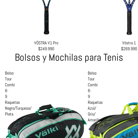
VÖSTRA V1 Pro
Vöstra 1
$249.990
$269.990
Bolsos y Mochilas para Tenis
Bolso
Bolso
Tour
Tour
Combi
Combi
6-
6-
9
9
Raquetas
Raquetas
Negro/Turquesa/
Azul/
Plata
Gris/
Amarillo