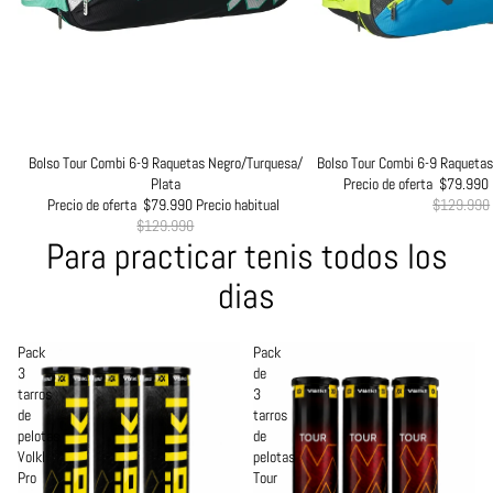
Oferta
Bolso Tour Combi 6-9 Raquetas Negro/Turquesa/
Oferta
Bolso Tour Combi 6-9 Raquetas 
Plata
Precio de oferta
$79.990
Precio de oferta
$79.990
Precio habitual
$129.990
$129.990
Para practicar tenis todos los
dias
Pack
Pack
3
de
tarros
3
de
tarros
pelotas
de
Volkl
pelotas
Pro
Tour